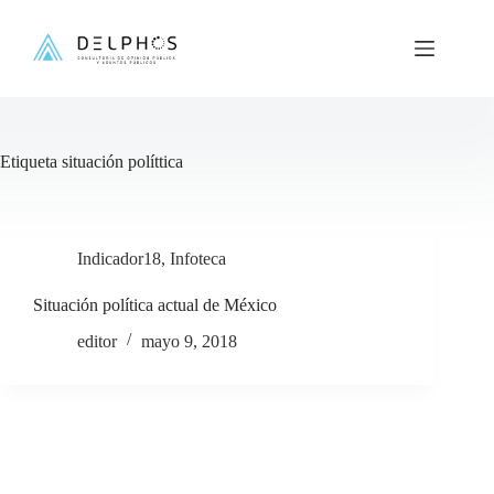
Saltar
al
contenido
Etiqueta
situación políttica
Indicador18
,
Infoteca
Situación política actual de México
editor
mayo 9, 2018