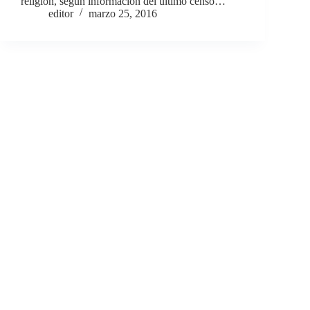
religión, según información del último censo…
editor
marzo 25, 2016