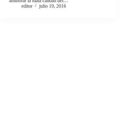
aminorar la mala calidad del…
editor
julio 19, 2016