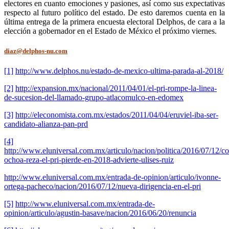
electores en cuanto emociones y pasiones, así como sus expectativas
respecto al futuro político del estado. De esto daremos cuenta en la
última entrega de la primera encuesta electoral Delphos, de cara a la
elección a gobernador en el Estado de México el próximo viernes.
diaz@delphos-nu.com
[1]
http://www.delphos.nu/estado-de-mexico-ultima-parada-al-2018/
[2]
http://expansion.mx/nacional/2011/04/01/el-pri-rompe-la-linea-
de-sucesion-del-llamado-grupo-atlacomulco-en-edomex
[3]
http://eleconomista.com.mx/estados/2011/04/04/eruviel-iba-ser-
candidato-alianza-pan-prd
[4]
http://www.eluniversal.com.mx/articulo/nacion/politica/2016/07/12/c
ochoa-reza-el-pri-pierde-en-2018-advierte-ulises-ruiz
http://www.eluniversal.com.mx/entrada-de-opinion/articulo/ivonne-
ortega-pacheco/nacion/2016/07/12/nueva-dirigencia-en-el-pri
[5]
http://www.eluniversal.com.mx/entrada-de-
opinion/articulo/agustin-basave/nacion/2016/06/20/renuncia