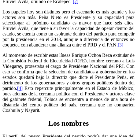
Eruviel Ávila, oriundo de Ecatepec.
[2]
Los papeles hoy son distintos pero el escenario es más grande y los
actores son más. Peña Nieto es Presidente y su capacidad para
seleccionar al próximo candidato es mayor que hace seis años.
Eruviel Ávila, que tiene a su favor la capacidad de operar dentro del
estado, se cuenta como un aspirante dentro del partido para competir
por la presidencia en el 2018, aunque a diferencia de entonces no
coquetea con abanderar una alianza entre el PRD y el PAN.
[3]
Al momento de escribir estas líneas Enrique Ochoa Reza extitular de
la Comisión Federal de Electricidad (CFE), hombre cercano a Luis
Videgaray, protestaba el cargo de Presidente Nacional del PRI. Con
esto se confirma que la selección de candidatos a gobernador en los
estados quedará bajo la directriz que dicte el Presidente Peña, en
detrimento de los gobernadores y otros grupos políticos dentro del
partido.
[4]
Esto repercute principalmente en el Estado de México,
pues además de la cercanía política con el Presidente y actores clave
del gabinete federal, Toluca se encuentra a menos de una hora de
distancia del centro político del país, cercanía que no comparten
Coahuila y Nayarit.
Los nombres
El perfil del nuevo Presidente del partido podría dar una idea del