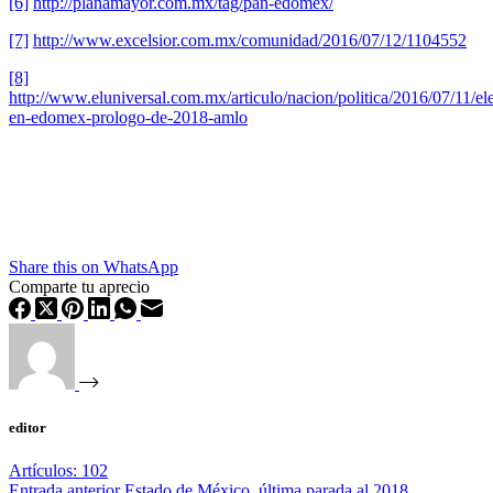
[6]
http://planamayor.com.mx/tag/pan-edomex/
[7]
http://www.excelsior.com.mx/comunidad/2016/07/12/1104552
[8]
http://www.eluniversal.com.mx/articulo/nacion/politica/2016/07/11/el
en-edomex-prologo-de-2018-amlo
Share this on WhatsApp
Comparte tu aprecio
editor
Artículos: 102
Entrada
anterior
Estado de México, última parada al 2018