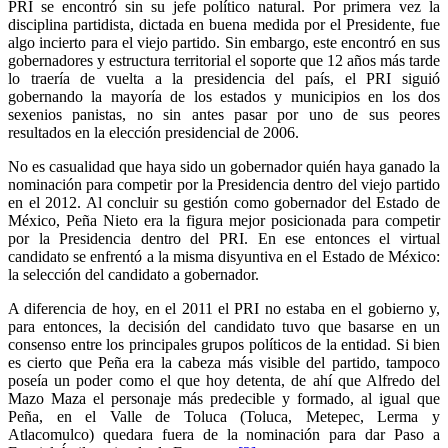
PRI se encontró sin su jefe político natural. Por primera vez la
disciplina partidista, dictada en buena medida por el Presidente, fue
algo incierto para el viejo partido. Sin embargo, este encontró en sus
gobernadores y estructura territorial el soporte que 12 años más tarde
lo traería de vuelta a la presidencia del país, el PRI siguió
gobernando la mayoría de los estados y municipios en los dos
sexenios panistas, no sin antes pasar por uno de sus peores
resultados en la elección presidencial de 2006.
No es casualidad que haya sido un gobernador quién haya ganado la
nominación para competir por la Presidencia dentro del viejo partido
en el 2012. Al concluir su gestión como gobernador del Estado de
México, Peña Nieto era la figura mejor posicionada para competir
por la Presidencia dentro del PRI. En ese entonces el virtual
candidato se enfrentó a la misma disyuntiva en el Estado de México:
la selección del candidato a gobernador.
A diferencia de hoy, en el 2011 el PRI no estaba en el gobierno y,
para entonces, la decisión del candidato tuvo que basarse en un
consenso entre los principales grupos políticos de la entidad. Si bien
es cierto que Peña era la cabeza más visible del partido, tampoco
poseía un poder como el que hoy detenta, de ahí que Alfredo del
Mazo Maza el personaje más predecible y formado, al igual que
Peña, en el Valle de Toluca (Toluca, Metepec, Lerma y
Atlacomulco) quedara fuera de la nominación para dar Paso a