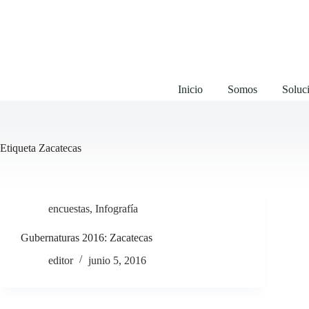
Saltar
al
contenido
Inicio
Somos
Soluci
Etiqueta
Zacatecas
encuestas
,
Infografía
Gubernaturas 2016: Zacatecas
editor
junio 5, 2016