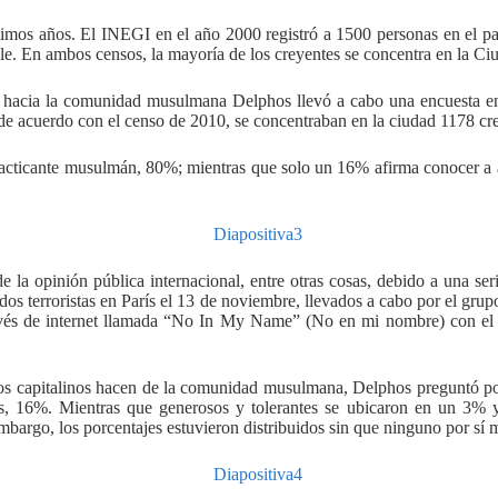
mos años. El INEGI en el año 2000 registró a 1500 personas en el pa
ble. En ambos censos, la mayoría de los creyentes se concentra en la C
os hacia la comunidad musulmana Delphos llevó a cabo una encuesta e
de acuerdo con el censo de 2010, se concentraban en la ciudad 1178 cr
practicante musulmán, 80%; mientras que solo un 16% afirma conocer a 
 la opinión pública internacional, entre otras cosas, debido a una se
ados terroristas en París el 13 de noviembre, llevados a cabo por el gr
és de internet llamada “No In My Name” (No en mi nombre) con el obj
los capitalinos hacen de la comunidad musulmana, Delphos preguntó por
ticos, 16%. Mientras que generosos y tolerantes se ubicaron en un 3
embargo, los porcentajes estuvieron distribuidos sin que ninguno por sí