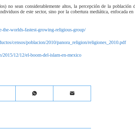
dos) no sean considerablemente altos, la percepción de la población 
individuos de este sector, sino por la cobertura mediática, enfocada en
-the-worlds-fastest-growing-religious-group/
ductos/censos/poblacion/2010/panora_religion/religiones_2010.pdf
on/2015/12/12/el-boom-del-islam-en-mexico