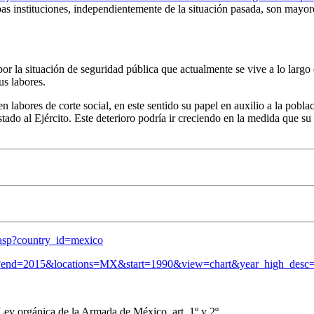
as instituciones, independientemente de la situación pasada, son mayore
ado por la situación de seguridad pública que actualmente se vive a lo l
us labores.
 labores de corte social, en este sentido su papel en auxilio a la poblac
stado al Ejército. Este deterioro podría ir creciendo en la medida que s
l.asp?country_id=mexico
S?end=2015&locations=MX&start=1990&view=chart&year_high_desc=
 Ley orgánica de la Armada de México, art. 1º y 2º.