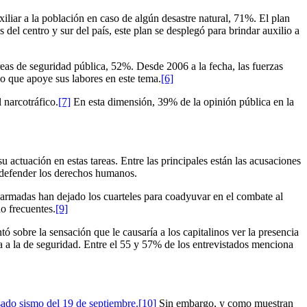
liar a la población en caso de algún desastre natural, 71%. El plan
del centro y sur del país, este plan se desplegó para brindar auxilio a
reas de seguridad pública, 52%. Desde 2006 a la fecha, las fuerzas
co que apoye sus labores en este tema.
[6]
 narcotráfico.
[7]
En esta dimensión, 39% de la opinión pública en la
 actuación en estas tareas. Entre las principales están las acusaciones
a defender los derechos humanos.
s armadas han dejado los cuarteles para coadyuvar en el combate al
o frecuentes.
[9]
ó sobre la sensación que le causaría a los capitalinos ver la presencia
ta a la de seguridad. Entre el 55 y 57% de los entrevistados menciona
sado sismo del 19 de septiembre.
[10]
Sin embargo, y como muestran