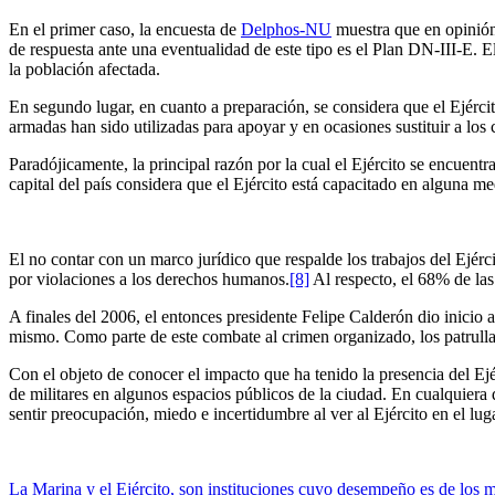
En el primer caso, la encuesta de
Delphos-NU
muestra que en opinión 
de respuesta ante una eventualidad de este tipo es el Plan DN-III-E. El
la población afectada.
En segundo lugar, en cuanto a preparación, se considera que el Ejérci
armadas han sido utilizadas para apoyar y en ocasiones sustituir a lo
Paradójicamente, la principal razón por la cual el Ejército se encuent
capital del país considera que el Ejército está capacitado en alguna m
El no contar con un marco jurídico que respalde los trabajos del Ejérc
por violaciones a los derechos humanos.
[8]
Al respecto, el 68% de las
A finales del 2006, el entonces presidente Felipe Calderón dio inicio 
mismo. Como parte de este combate al crimen organizado, los patrullaj
Con el objeto de conocer el impacto que ha tenido la presencia del Ejér
de militares en algunos espacios públicos de la ciudad. En cualquiera 
sentir preocupación, miedo e incertidumbre al ver al Ejército en el lug
La Marina y el Ejército, son instituciones cuyo desempeño es de los