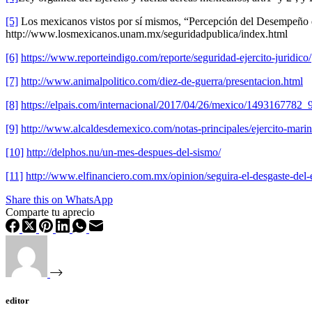
[5]
Los mexicanos vistos por sí mismos, “Percepción del Desempeño de
http://www.losmexicanos.unam.mx/seguridadpublica/index.html
[6]
https://www.reporteindigo.com/reporte/seguridad-ejercito-juridico/
[7]
http://www.animalpolitico.com/diez-de-guerra/presentacion.html
[8]
https://elpais.com/internacional/2017/04/26/mexico/1493167782_
[9]
http://www.alcaldesdemexico.com/notas-principales/ejercito-mari
[10]
http://delphos.nu/un-mes-despues-del-sismo/
[11]
http://www.elfinanciero.com.mx/opinion/seguira-el-desgaste-del-e
Share this on WhatsApp
Comparte tu aprecio
editor