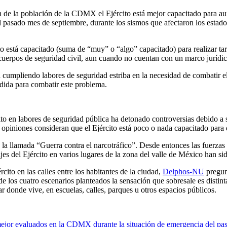
de la población de la CDMX el Ejército está mejor capacitado para auxi
 pasado mes de septiembre, durante los sismos que afectaron los estados 
to está capacitado (suma de “muy” o “algo” capacitado) para realizar ta
s cuerpos de seguridad civil, aun cuando no cuentan con un marco jurídi
ra cumpliendo labores de seguridad estriba en la necesidad de combatir el
edida para combatir este problema.
ito en labores de seguridad pública ha detonado controversias debido a su
 opiniones consideran que el Ejército está poco o nada capacitado par
a la llamada “Guerra contra el narcotráfico”. Desde entonces las fuerza
es del Ejército en varios lugares de la zona del valle de México han sid
cito en las calles entre los habitantes de la ciudad,
Delphos-NU
pregunt
de los cuatro escenarios planteados la sensación que sobresale es distin
ar donde vive, en escuelas, calles, parques u otros espacios públicos.
 mejor evaluados en la CDMX durante la situación de emergencia del pa