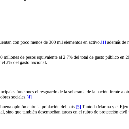
 cuentan con poco menos de 300 mil elementos en activo,
[1]
además de re
90 millones de pesos equivalente al 2.7% del total de gasto público en 2
 el 3% del gasto nacional.
ales funciones el resguardo de la soberanía de la nación frente a otras 
obras sociales.
[4]
buena opinión entre la población del país.
[5]
Tanto la Marina y el Ejér
al, sino que también desempeñan tareas en el rubro de protección civil y