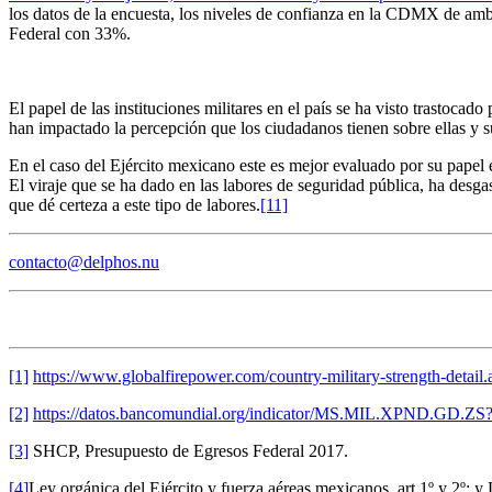
los datos de la encuesta, los niveles de confianza en la CDMX de amb
Federal con 33%.
El papel de las instituciones militares en el país se ha visto trastoc
han impactado la percepción que los ciudadanos tienen sobre ellas y s
En el caso del Ejército mexicano este es mejor evaluado por su papel en
El viraje que se ha dado en las labores de seguridad pública, ha desga
que dé certeza a este tipo de labores.
[11]
contacto@delphos.nu
[1]
https://www.globalfirepower.com/country-military-strength-detai
[2]
https://datos.bancomundial.org/indicator/MS.MIL.XPND.GD.Z
[3]
SHCP, Presupuesto de Egresos Federal 2017.
[4]
Ley orgánica del Ejército y fuerza aéreas mexicanos, art.1º y 2º; y